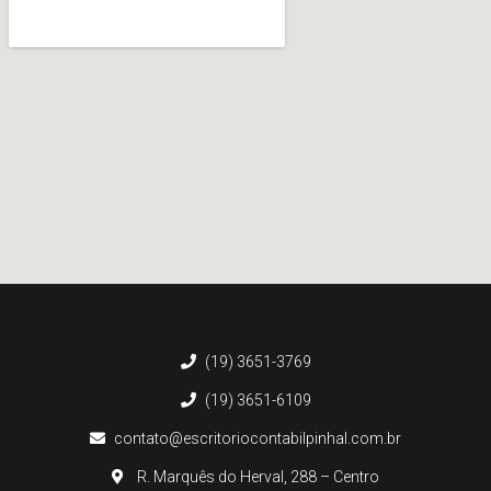
(19) 3651-3769
(19) 3651-6109
contato@escritoriocontabilpinhal.com.br
R. Marquês do Herval, 288 – Centro